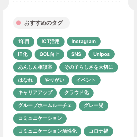
キャリアアップ
クラウド化
グループホームルーチェ
グレー児
おすすめのタグ
コミュニケーション
コミュニケーション活性化
コロナ禍
1年目
ICT活用
instagram
サービス担当者会議
システム化
IT化
QOL向上
SNS
Unipos
セカンドライフ
あんしん相談室
その子らしさを大切に
ソーシャルワーク実習
チーム支援
はなれ
やりがい
イベント
プロジェクト
ポコ・ア・ポコ
キャリアアップ
クラウド化
ユニポス
リハビリテーション
グループホームルーチェ
グレー児
リファラル採用
コミュニケーション
ルーチェ グループホーム
コミュニケーション活性化
コロナ禍