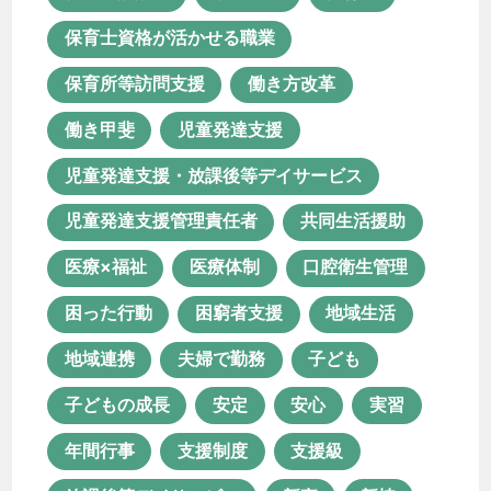
医療体制
口腔衛生管理
保育士資格が活かせる職業
困った行動
困窮者支援
地域生活
保育所等訪問支援
働き方改革
地域連携
夫婦で勤務
子ども
働き甲斐
児童発達支援
子どもの成長
安定
安心
児童発達支援・放課後等デイサービス
実習
年間行事
支援制度
児童発達支援管理責任者
共同生活援助
支援級
放課後等デイサービス
医療×福祉
医療体制
口腔衛生管理
新卒
新棟
日中サービス支援型
困った行動
困窮者支援
地域生活
未経験
未経験転職
地域連携
夫婦で勤務
子ども
栄養マネジメント
栄養管理
活動
子どもの成長
安定
安心
実習
特別支援学校
理学療法士
年間行事
支援制度
支援級
生活支援員
生産活動
療育