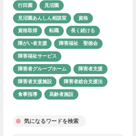
障害福祉 聖徳会
障害福祉サービス
行田園
見沼園
障害者グループホーム
障害者支援
見沼園あんしん相談室
資格
障害者支援施設
障害者総合支援法
資格取得
転職
長く続ける
食事指導
高齢者施設
障がい者支援
障害福祉 聖徳会
障害福祉サービス
気になるワードを検索
障害者グループホーム
障害者支援
障害者支援施設
障害者総合支援法
食事指導
高齢者施設
月次アーカイブ
気になるワードを検索