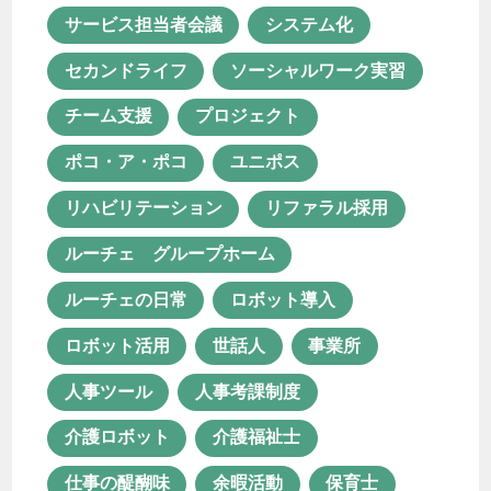
ルーチェの日常
ロボット導入
サービス担当者会議
システム化
ロボット活用
世話人
事業所
セカンドライフ
ソーシャルワーク実習
人事ツール
人事考課制度
チーム支援
プロジェクト
介護ロボット
介護福祉士
ポコ・ア・ポコ
ユニポス
仕事の醍醐味
余暇活動
保育士
リハビリテーション
リファラル採用
保育士資格が活かせる職業
ルーチェ グループホーム
保育所等訪問支援
働き方改革
ルーチェの日常
ロボット導入
働き甲斐
児童発達支援
ロボット活用
世話人
事業所
児童発達支援・放課後等デイサービス
人事ツール
人事考課制度
児童発達支援管理責任者
介護ロボット
介護福祉士
共同生活援助
医療×福祉
仕事の醍醐味
余暇活動
保育士