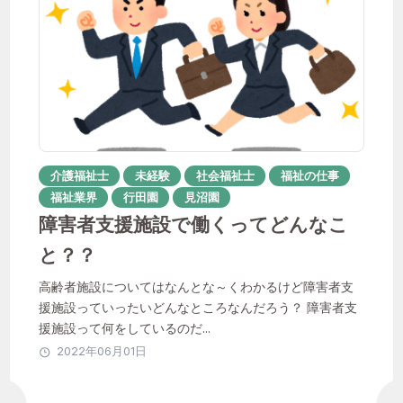
聖徳会
おすすめのタグ
介護福祉士
未経験
社会福祉士
福祉の仕事
福祉業界
行田園
見沼園
1年目
ICT活用
instagram
障害者支援施設で働くってどんなこ
と？？
IT化
QOL向上
SNS
Unipos
高齢者施設についてはなんとな～くわかるけど障害者支
あんしん相談室
援施設っていったいどんなところなんだろう？ 障害者支
その子らしさを大切に
はなれ
援施設って何をしているのだ...
2022年06月01日
やりがい
イベント