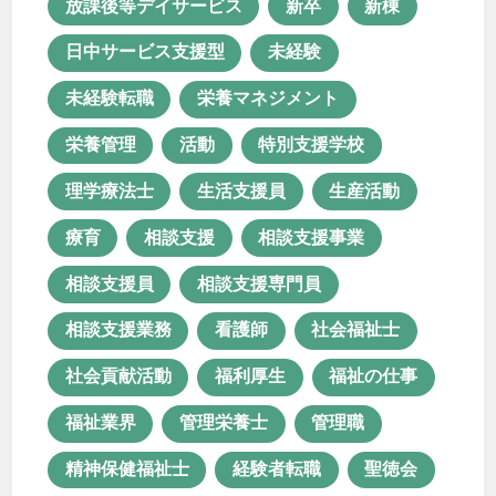
放課後等デイサービス
新卒
新棟
相談支援
相談支援事業
日中サービス支援型
未経験
相談支援員
相談支援専門員
未経験転職
栄養マネジメント
相談支援業務
看護師
社会福祉士
栄養管理
活動
特別支援学校
社会貢献活動
福利厚生
理学療法士
生活支援員
生産活動
福祉の仕事
福祉業界
管理栄養士
療育
相談支援
相談支援事業
管理職
精神保健福祉士
相談支援員
相談支援専門員
経験者転職
聖徳会
行田園
相談支援業務
看護師
社会福祉士
見沼園
見沼園あんしん相談室
社会貢献活動
福利厚生
福祉の仕事
資格
資格取得
転職
福祉業界
管理栄養士
管理職
長く続ける
障がい者支援
精神保健福祉士
経験者転職
聖徳会