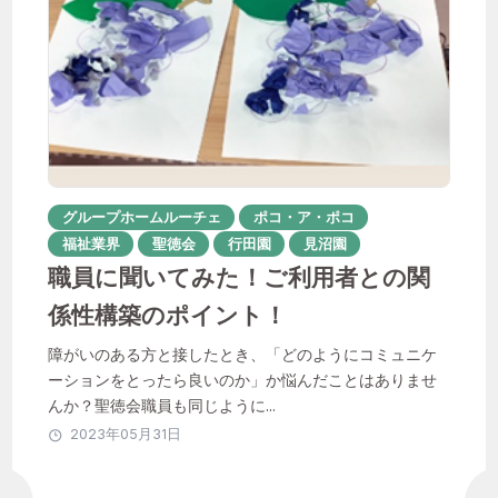
聖徳会
おすすめのタグ
グループホームルーチェ
ポコ・ア・ポコ
福祉業界
聖徳会
行田園
見沼園
1年目
ICT活用
instagram
職員に聞いてみた！ご利用者との関
係性構築のポイント！
IT化
QOL向上
SNS
Unipos
障がいのある方と接したとき、「どのようにコミュニケ
あんしん相談室
ーションをとったら良いのか」か悩んだことはありませ
その子らしさを大切に
はなれ
んか？聖徳会職員も同じように...
2023年05月31日
やりがい
イベント