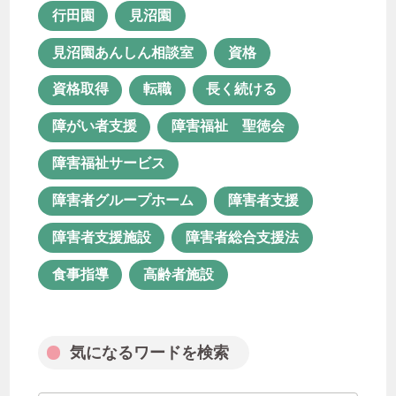
障害福祉 聖徳会
障害福祉サービス
行田園
見沼園
障害者グループホーム
障害者支援
見沼園あんしん相談室
資格
障害者支援施設
障害者総合支援法
資格取得
転職
長く続ける
食事指導
高齢者施設
障がい者支援
障害福祉 聖徳会
障害福祉サービス
気になるワードを検索
障害者グループホーム
障害者支援
障害者支援施設
障害者総合支援法
食事指導
高齢者施設
月次アーカイブ
気になるワードを検索