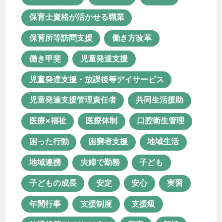
医療体制
口腔衛生管理
保育士資格が活かせる職業
困った行動
困窮者支援
地域生活
保育所等訪問支援
働き方改革
地域連携
夫婦で勤務
子ども
働き甲斐
児童発達支援
子どもの成長
安定
安心
児童発達支援・放課後等デイサービス
実習
年間行事
支援制度
児童発達支援管理責任者
共同生活援助
支援級
放課後等デイサービス
医療×福祉
医療体制
口腔衛生管理
新卒
新棟
日中サービス支援型
困った行動
困窮者支援
地域生活
未経験
未経験転職
地域連携
夫婦で勤務
子ども
栄養マネジメント
栄養管理
活動
子どもの成長
安定
安心
実習
特別支援学校
理学療法士
年間行事
支援制度
支援級
生活支援員
生産活動
療育