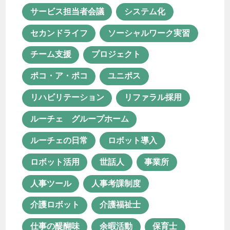
ルーチェの日常
ロボット導入
サービス担当者会議
システム化
ロボット活用
世話人
事業所
セカンドライフ
ソーシャルワーク実習
人事ツール
人事考課制度
チーム支援
プロジェクト
介護ロボット
介護福祉士
ポコ・ア・ポコ
ユニポス
仕事の醍醐味
余暇活動
保育士
リハビリテーション
リファラル採用
保育士資格が活かせる職業
ルーチェ グループホーム
保育所等訪問支援
働き方改革
ルーチェの日常
ロボット導入
働き甲斐
児童発達支援
ロボット活用
世話人
事業所
児童発達支援・放課後等デイサービス
人事ツール
人事考課制度
児童発達支援管理責任者
介護ロボット
介護福祉士
共同生活援助
医療×福祉
仕事の醍醐味
余暇活動
保育士