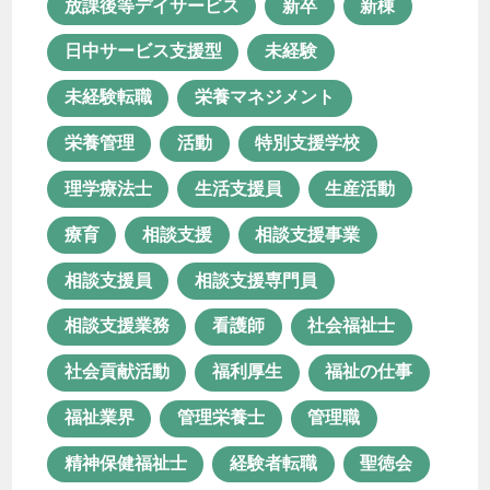
放課後等デイサービス
新卒
新棟
相談支援
相談支援事業
日中サービス支援型
未経験
相談支援員
相談支援専門員
未経験転職
栄養マネジメント
相談支援業務
看護師
社会福祉士
栄養管理
活動
特別支援学校
社会貢献活動
福利厚生
理学療法士
生活支援員
生産活動
福祉の仕事
福祉業界
管理栄養士
療育
相談支援
相談支援事業
管理職
精神保健福祉士
相談支援員
相談支援専門員
経験者転職
聖徳会
行田園
相談支援業務
看護師
社会福祉士
見沼園
見沼園あんしん相談室
社会貢献活動
福利厚生
福祉の仕事
資格
資格取得
転職
福祉業界
管理栄養士
管理職
長く続ける
障がい者支援
精神保健福祉士
経験者転職
聖徳会