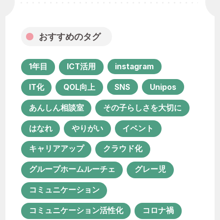
キャリアアップ
クラウド化
グループホームルーチェ
グレー児
おすすめのタグ
コミュニケーション
コミュニケーション活性化
コロナ禍
1年目
ICT活用
instagram
サービス担当者会議
システム化
IT化
QOL向上
SNS
Unipos
セカンドライフ
あんしん相談室
その子らしさを大切に
ソーシャルワーク実習
チーム支援
はなれ
やりがい
イベント
プロジェクト
ポコ・ア・ポコ
キャリアアップ
クラウド化
ユニポス
リハビリテーション
グループホームルーチェ
グレー児
リファラル採用
コミュニケーション
ルーチェ グループホーム
コミュニケーション活性化
コロナ禍