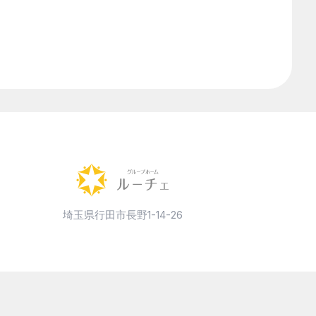
障害者総合支援法
食事指導
高齢者施設
気になるワードを検索
埼玉県行田市長野1-14-26
月次アーカイブ
月を選択