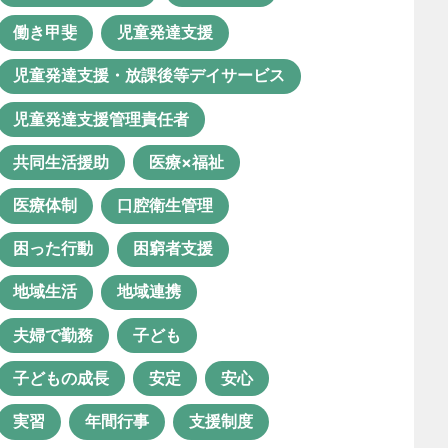
ルーチェ グループホーム
働き甲斐
児童発達支援
ルーチェの日常
ロボット導入
児童発達支援・放課後等デイサービス
ロボット活用
世話人
児童発達支援管理責任者
事業所
人事ツール
共同生活援助
医療×福祉
人事考課制度
介護ロボット
医療体制
口腔衛生管理
介護福祉士
仕事の醍醐味
困った行動
困窮者支援
余暇活動
保育士
地域生活
地域連携
保育士資格が活かせる職業
夫婦で勤務
子ども
保育所等訪問支援
働き方改革
子どもの成長
安定
安心
働き甲斐
児童発達支援
実習
年間行事
支援制度
児童発達支援・放課後等デイサービ