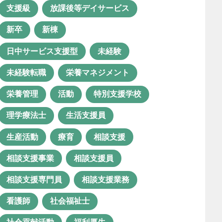
ス
支援級
放課後等デイサービス
児童発達支援管理責任者
新卒
新棟
共同生活援助
医療×福祉
日中サービス支援型
未経験
医療体制
口腔衛生管理
未経験転職
栄養マネジメント
困った行動
困窮者支援
栄養管理
活動
特別支援学校
地域生活
地域連携
理学療法士
生活支援員
夫婦で勤務
子ども
生産活動
療育
相談支援
子どもの成長
安定
安心
相談支援事業
相談支援員
実習
年間行事
支援制度
相談支援専門員
相談支援業務
支援級
放課後等デイサービス
看護師
社会福祉士
新卒
新棟