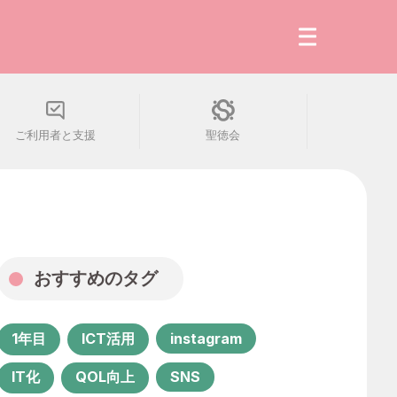
ご利用者と支援
聖徳会
最新の記事
人気の読みもの
会社・組織
おすすめのタグ
働き方・生き方
1年目
ICT活用
instagram
ご利用者と支援
IT化
QOL向上
SNS