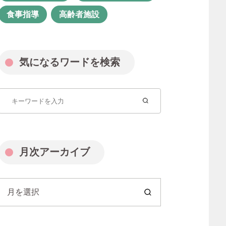
福祉業界
管理栄養士
食事指導
高齢者施設
管理職
精神保健福祉士
経験者転職
聖徳会
行田園
気になるワードを検索
見沼園
見沼園あんしん相談室
資格
資格取得
転職
長く続ける
障がい者支援
障害福祉 聖徳会
月次アーカイブ
障害福祉サービス
障害者グループホーム
月を選択
障害者支援
障害者支援施設