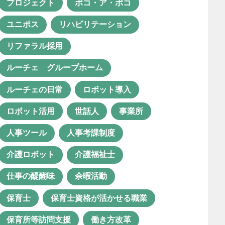
プロジェクト
ポコ・ア・ポコ
グループホームルーチェ
ユニポス
リハビリテーション
グレー児
コミュニケーション
リファラル採用
コミュニケーション活性化
ルーチェ グループホーム
コロナ禍
サービス担当者会議
ルーチェの日常
ロボット導入
システム化
セカンドライフ
ロボット活用
世話人
事業所
ソーシャルワーク実習
人事ツール
人事考課制度
チーム支援
プロジェクト
介護ロボット
介護福祉士
ポコ・ア・ポコ
ユニポス
仕事の醍醐味
余暇活動
リハビリテーション
保育士
保育士資格が活かせる職業
リファラル採用
保育所等訪問支援
働き方改革