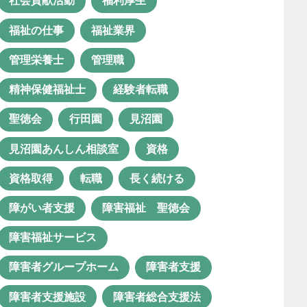
社会貢献活動
福利厚生
日中サービス支援型
未経験
福祉の仕事
福祉業界
未経験転職
栄養マネジメント
管理栄養士
管理職
栄養管理
活動
精神保健福祉士
経験者転職
特別支援学校
理学療法士
聖徳会
行田園
見沼園
生活支援員
生産活動
療育
見沼園あんしん相談室
資格
相談支援
相談支援事業
資格取得
転職
長く続ける
相談支援員
相談支援専門員
障がい者支援
障害福祉 聖徳会
相談支援業務
看護師
障害福祉サービス
社会福祉士
社会貢献活動
障害者グループホーム
障害者支援
福利厚生
福祉の仕事
障害者支援施設
障害者総合支援法