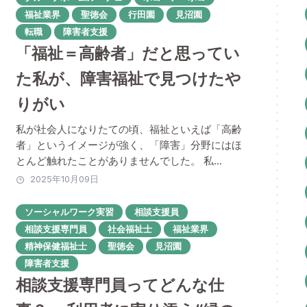
福祉業界
聖徳会
行田園
見沼園
転職
障害者支援
「福祉＝高齢者」だと思ってい
た私が、障害福祉で見つけたや
りがい
私が社会人になりたての頃、福祉といえば「高齢
者」というイメージが強く、「障害」分野にはほ
とんど触れたことがありませんでした。 私...
2025年10月09日
ソーシャルワーク実習
相談支援員
相談支援専門員
社会福祉士
福祉業界
精神保健福祉士
聖徳会
見沼園
障害者支援
相談支援専門員ってどんな仕