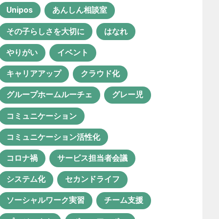
Unipos
あんしん相談室
聖徳会
その子らしさを大切に
はなれ
やりがい
イベント
おすすめのタグ
キャリアアップ
クラウド化
グループホームルーチェ
グレー児
1年目
ICT活用
instagram
コミュニケーション
IT化
QOL向上
SNS
コミュニケーション活性化
Unipos
あんしん相談室
コロナ禍
サービス担当者会議
その子らしさを大切に
はなれ
システム化
セカンドライフ
やりがい
イベント
ソーシャルワーク実習
チーム支援
キャリアアップ
クラウド化