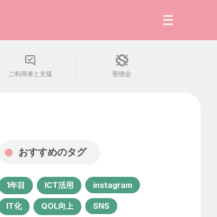
ご利用者と支援
聖徳会
最新の記事
人気の読みもの
会社・組織
おすすめのタグ
働き方・生き方
1年目
ICT活用
instagram
ご利用者と支援
IT化
QOL向上
SNS