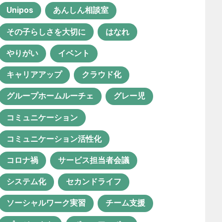
Unipos
あんしん相談室
聖徳会
その子らしさを大切に
はなれ
やりがい
イベント
おすすめのタグ
キャリアアップ
クラウド化
グループホームルーチェ
グレー児
1年目
ICT活用
instagram
コミュニケーション
IT化
QOL向上
SNS
コミュニケーション活性化
Unipos
あんしん相談室
コロナ禍
サービス担当者会議
その子らしさを大切に
はなれ
システム化
セカンドライフ
やりがい
イベント
ソーシャルワーク実習
チーム支援
キャリアアップ
クラウド化