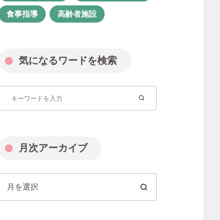
福祉業界
管理栄養士
食事指導
高齢者施設
管理職
精神保健福祉士
経験者転職
聖徳会
行田園
気になるワードを検索
見沼園
見沼園あんしん相談室
資格
資格取得
転職
長く続ける
障がい者支援
障害福祉 聖徳会
月次アーカイブ
障害福祉サービス
障害者グループホーム
月を選択
障害者支援
障害者支援施設