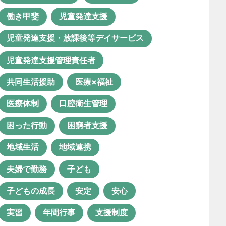
ルーチェ グループホーム
働き甲斐
児童発達支援
ルーチェの日常
ロボット導入
児童発達支援・放課後等デイサービス
ロボット活用
世話人
児童発達支援管理責任者
事業所
人事ツール
共同生活援助
医療×福祉
人事考課制度
介護ロボット
医療体制
口腔衛生管理
介護福祉士
仕事の醍醐味
困った行動
困窮者支援
余暇活動
保育士
地域生活
地域連携
保育士資格が活かせる職業
夫婦で勤務
子ども
保育所等訪問支援
働き方改革
子どもの成長
安定
安心
働き甲斐
児童発達支援
実習
年間行事
支援制度
児童発達支援・放課後等デイサービ