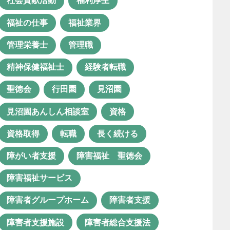
社会貢献活動
福利厚生
日中サービス支援型
未経験
福祉の仕事
福祉業界
未経験転職
栄養マネジメント
管理栄養士
管理職
栄養管理
活動
精神保健福祉士
経験者転職
特別支援学校
理学療法士
聖徳会
行田園
見沼園
生活支援員
生産活動
療育
見沼園あんしん相談室
資格
相談支援
相談支援事業
資格取得
転職
長く続ける
相談支援員
相談支援専門員
障がい者支援
障害福祉 聖徳会
相談支援業務
看護師
障害福祉サービス
社会福祉士
社会貢献活動
障害者グループホーム
障害者支援
福利厚生
福祉の仕事
障害者支援施設
障害者総合支援法