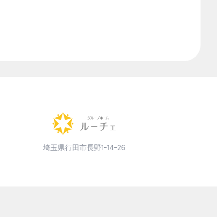
障害者総合支援法
食事指導
高齢者施設
気になるワードを検索
埼玉県行田市長野1-14-26
月次アーカイブ
月を選択