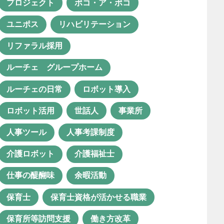
プロジェクト
ポコ・ア・ポコ
グループホームルーチェ
ユニポス
リハビリテーション
グレー児
コミュニケーション
リファラル採用
コミュニケーション活性化
ルーチェ グループホーム
コロナ禍
サービス担当者会議
ルーチェの日常
ロボット導入
システム化
セカンドライフ
ロボット活用
世話人
事業所
ソーシャルワーク実習
人事ツール
人事考課制度
チーム支援
プロジェクト
介護ロボット
介護福祉士
ポコ・ア・ポコ
ユニポス
仕事の醍醐味
余暇活動
リハビリテーション
保育士
保育士資格が活かせる職業
リファラル採用
保育所等訪問支援
働き方改革