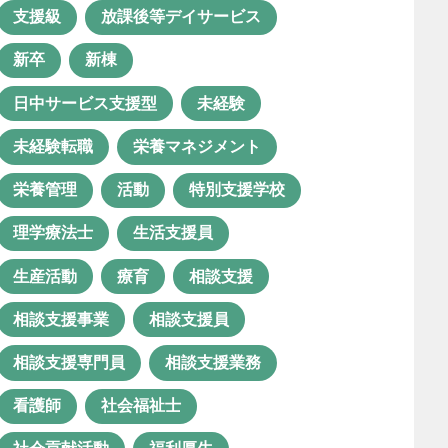
ス
支援級
放課後等デイサービス
児童発達支援管理責任者
新卒
新棟
共同生活援助
医療×福祉
日中サービス支援型
未経験
医療体制
口腔衛生管理
未経験転職
栄養マネジメント
困った行動
困窮者支援
栄養管理
活動
特別支援学校
地域生活
地域連携
理学療法士
生活支援員
夫婦で勤務
子ども
生産活動
療育
相談支援
子どもの成長
安定
安心
相談支援事業
相談支援員
実習
年間行事
支援制度
相談支援専門員
相談支援業務
支援級
放課後等デイサービス
看護師
社会福祉士
新卒
新棟