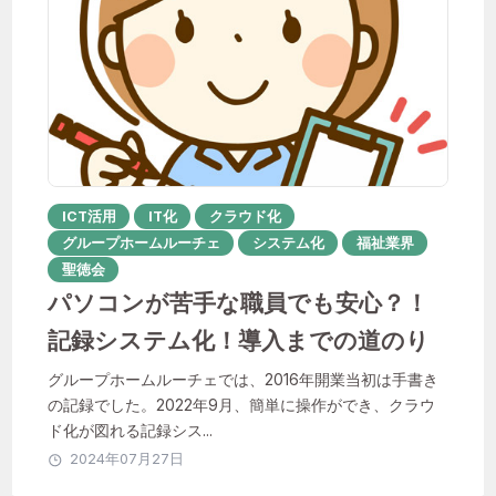
聖徳会
おすすめのタグ
ICT活用
IT化
クラウド化
グループホームルーチェ
システム化
福祉業界
1年目
ICT活用
instagram
聖徳会
パソコンが苦手な職員でも安心？！
IT化
QOL向上
SNS
Unipos
記録システム化！導入までの道のり
あんしん相談室
グループホームルーチェでは、2016年開業当初は手書き
その子らしさを大切に
はなれ
の記録でした。2022年9月、簡単に操作ができ、クラウ
ド化が図れる記録シス...
やりがい
イベント
2024年07月27日