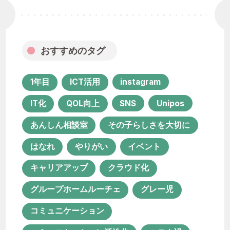
キャリアアップ
クラウド化
グループホームルーチェ
グレー児
コミュニケーション
おすすめのタグ
コミュニケーション活性化
コロナ禍
1年目
ICT活用
instagram
サービス担当者会議
システム化
IT化
QOL向上
SNS
Unipos
セカンドライフ
あんしん相談室
その子らしさを大切に
ソーシャルワーク実習
チーム支援
はなれ
やりがい
イベント
プロジェクト
ポコ・ア・ポコ
キャリアアップ
クラウド化
ユニポス
リハビリテーション
グループホームルーチェ
グレー児
リファラル採用
コミュニケーション
ルーチェ グループホーム