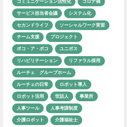
コミュニケーション活性化
コロナ禍
ルーチェの日常
ロボット導入
サービス担当者会議
システム化
ロボット活用
世話人
事業所
セカンドライフ
ソーシャルワーク実習
人事ツール
人事考課制度
チーム支援
プロジェクト
介護ロボット
介護福祉士
ポコ・ア・ポコ
ユニポス
仕事の醍醐味
余暇活動
保育士
リハビリテーション
リファラル採用
保育士資格が活かせる職業
ルーチェ グループホーム
保育所等訪問支援
働き方改革
ルーチェの日常
ロボット導入
働き甲斐
児童発達支援
ロボット活用
世話人
事業所
児童発達支援・放課後等デイサービス
人事ツール
人事考課制度
児童発達支援管理責任者
介護ロボット
介護福祉士
共同生活援助
医療×福祉