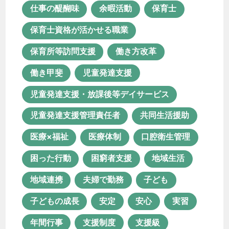
仕事の醍醐味
余暇活動
保育士
医療体制
口腔衛生管理
保育士資格が活かせる職業
困った行動
困窮者支援
地域生活
保育所等訪問支援
働き方改革
地域連携
夫婦で勤務
子ども
働き甲斐
児童発達支援
子どもの成長
安定
安心
児童発達支援・放課後等デイサービス
実習
年間行事
支援制度
児童発達支援管理責任者
共同生活援助
支援級
放課後等デイサービス
医療×福祉
医療体制
口腔衛生管理
新卒
新棟
日中サービス支援型
困った行動
困窮者支援
地域生活
未経験
未経験転職
地域連携
夫婦で勤務
子ども
栄養マネジメント
栄養管理
活動
子どもの成長
安定
安心
実習
特別支援学校
理学療法士
年間行事
支援制度
支援級
生活支援員
生産活動
療育