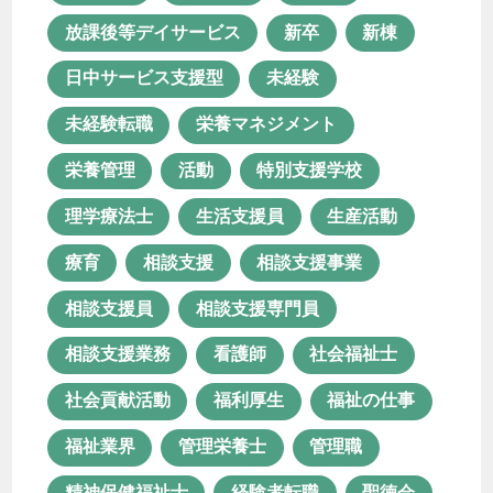
放課後等デイサービス
新卒
新棟
相談支援
相談支援事業
日中サービス支援型
未経験
相談支援員
相談支援専門員
未経験転職
栄養マネジメント
相談支援業務
看護師
社会福祉士
栄養管理
活動
特別支援学校
社会貢献活動
福利厚生
理学療法士
生活支援員
生産活動
福祉の仕事
福祉業界
管理栄養士
療育
相談支援
相談支援事業
管理職
精神保健福祉士
相談支援員
相談支援専門員
経験者転職
聖徳会
行田園
相談支援業務
看護師
社会福祉士
見沼園
見沼園あんしん相談室
社会貢献活動
福利厚生
福祉の仕事
資格
資格取得
転職
福祉業界
管理栄養士
管理職
長く続ける
障がい者支援
精神保健福祉士
経験者転職
聖徳会