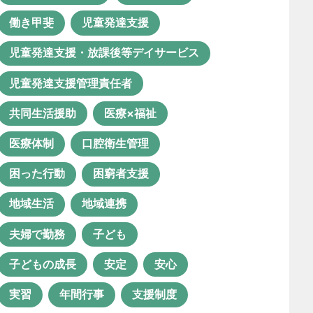
ルーチェ グループホーム
働き甲斐
児童発達支援
ルーチェの日常
ロボット導入
児童発達支援・放課後等デイサービス
ロボット活用
世話人
児童発達支援管理責任者
事業所
人事ツール
共同生活援助
医療×福祉
人事考課制度
介護ロボット
医療体制
口腔衛生管理
介護福祉士
仕事の醍醐味
困った行動
困窮者支援
余暇活動
保育士
地域生活
地域連携
保育士資格が活かせる職業
夫婦で勤務
子ども
保育所等訪問支援
働き方改革
子どもの成長
安定
安心
働き甲斐
児童発達支援
実習
年間行事
支援制度
児童発達支援・放課後等デイサービ