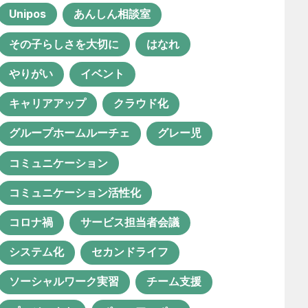
Unipos
あんしん相談室
聖徳会
その子らしさを大切に
はなれ
やりがい
イベント
おすすめのタグ
キャリアアップ
クラウド化
グループホームルーチェ
グレー児
1年目
ICT活用
instagram
コミュニケーション
IT化
QOL向上
SNS
コミュニケーション活性化
Unipos
あんしん相談室
コロナ禍
サービス担当者会議
その子らしさを大切に
はなれ
システム化
セカンドライフ
やりがい
イベント
ソーシャルワーク実習
チーム支援
キャリアアップ
クラウド化