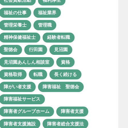
社会貢献活動
福利厚生
日中サービス支援型
未経験
福祉の仕事
福祉業界
未経験転職
栄養マネジメント
管理栄養士
管理職
栄養管理
活動
精神保健福祉士
経験者転職
特別支援学校
理学療法士
聖徳会
行田園
見沼園
生活支援員
生産活動
療育
見沼園あんしん相談室
資格
相談支援
相談支援事業
資格取得
転職
長く続ける
相談支援員
相談支援専門員
障がい者支援
障害福祉 聖徳会
相談支援業務
看護師
障害福祉サービス
社会福祉士
社会貢献活動
障害者グループホーム
障害者支援
福利厚生
福祉の仕事
障害者支援施設
障害者総合支援法