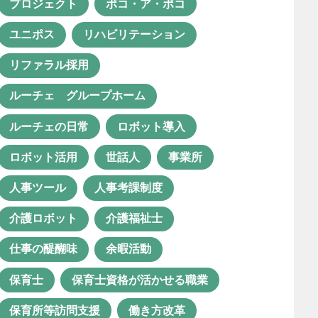
プロジェクト
ポコ・ア・ポコ
グループホームルーチェ
ユニポス
リハビリテーション
グレー児
コミュニケーション
リファラル採用
コミュニケーション活性化
ルーチェ グループホーム
コロナ禍
サービス担当者会議
ルーチェの日常
ロボット導入
システム化
セカンドライフ
ロボット活用
世話人
事業所
ソーシャルワーク実習
人事ツール
人事考課制度
チーム支援
プロジェクト
介護ロボット
介護福祉士
ポコ・ア・ポコ
ユニポス
仕事の醍醐味
余暇活動
リハビリテーション
保育士
保育士資格が活かせる職業
リファラル採用
保育所等訪問支援
働き方改革