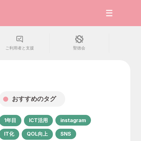
ご利用者と支援
聖徳会
最新の記事
人気の読みもの
会社・組織
おすすめのタグ
働き方・生き方
1年目
ICT活用
instagram
ご利用者と支援
IT化
QOL向上
SNS