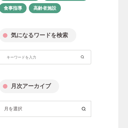
福祉業界
管理栄養士
食事指導
高齢者施設
管理職
精神保健福祉士
経験者転職
聖徳会
行田園
気になるワードを検索
見沼園
見沼園あんしん相談室
資格
資格取得
転職
長く続ける
障がい者支援
障害福祉 聖徳会
月次アーカイブ
障害福祉サービス
障害者グループホーム
月を選択
障害者支援
障害者支援施設