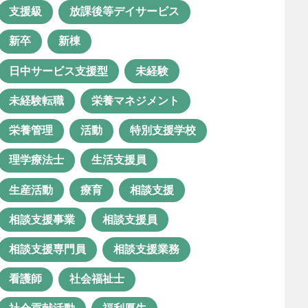
ス
支援級
放課後等デイサービス
児童発達支援管理責任者
新卒
新棟
共同生活援助
医療×福祉
日中サービス支援型
未経験
医療体制
口腔衛生管理
未経験転職
栄養マネジメント
困った行動
困窮者支援
栄養管理
活動
特別支援学校
地域生活
地域連携
理学療法士
生活支援員
夫婦で勤務
子ども
生産活動
療育
相談支援
子どもの成長
安定
安心
相談支援事業
相談支援員
実習
年間行事
支援制度
相談支援専門員
相談支援業務
支援級
放課後等デイサービス
看護師
社会福祉士
新卒
新棟