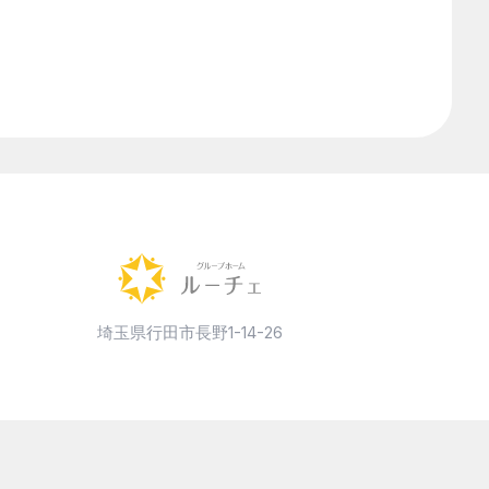
障害者総合支援法
食事指導
高齢者施設
気になるワードを検索
埼玉県行田市長野1-14-26
月次アーカイブ
月を選択