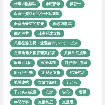
仕事の醍醐味
余暇活動
保育士
医療体制
口腔衛生管理
保育士資格が活かせる職業
困った行動
困窮者支援
地域生活
保育所等訪問支援
働き方改革
地域連携
夫婦で勤務
子ども
働き甲斐
児童発達支援
子どもの成長
安定
安心
児童発達支援・放課後等デイサービス
実習
年間行事
支援制度
児童発達支援管理責任者
共同生活援助
支援級
放課後等デイサービス
医療×福祉
医療体制
口腔衛生管理
新卒
新棟
日中サービス支援型
困った行動
困窮者支援
地域生活
未経験
未経験転職
地域連携
夫婦で勤務
子ども
栄養マネジメント
栄養管理
活動
子どもの成長
安定
安心
実習
特別支援学校
理学療法士
年間行事
支援制度
支援級
生活支援員
生産活動
療育