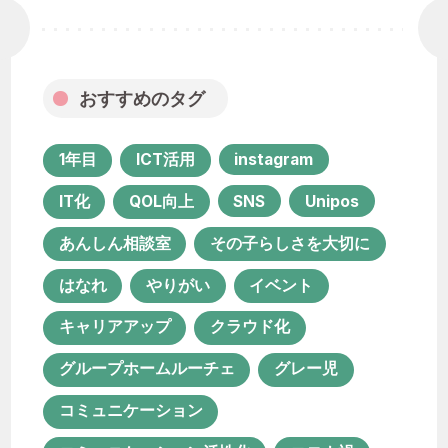
キャリアアップ
クラウド化
グループホームルーチェ
グレー児
コミュニケーション
おすすめのタグ
コミュニケーション活性化
コロナ禍
1年目
ICT活用
instagram
サービス担当者会議
システム化
IT化
QOL向上
SNS
Unipos
セカンドライフ
あんしん相談室
その子らしさを大切に
ソーシャルワーク実習
チーム支援
はなれ
やりがい
イベント
プロジェクト
ポコ・ア・ポコ
キャリアアップ
クラウド化
ユニポス
リハビリテーション
グループホームルーチェ
グレー児
リファラル採用
コミュニケーション
ルーチェ グループホーム