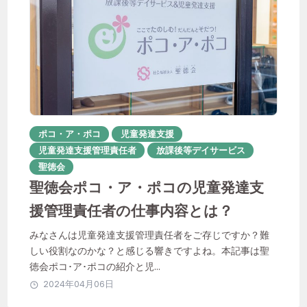
聖徳会
おすすめのタグ
ポコ・ア・ポコ
児童発達支援
児童発達支援管理責任者
放課後等デイサービス
1年目
ICT活用
instagram
聖徳会
聖徳会ポコ・ア・ポコの児童発達支
IT化
QOL向上
SNS
Unipos
援管理責任者の仕事内容とは？
あんしん相談室
みなさんは児童発達支援管理責任者をご存じですか？難
その子らしさを大切に
はなれ
しい役割なのかな？と感じる響きですよね。本記事は聖
徳会ポコ･ア･ポコの紹介と児...
やりがい
イベント
2024年04月06日