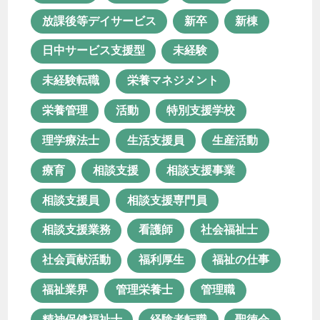
放課後等デイサービス
新卒
新棟
相談支援
相談支援事業
日中サービス支援型
未経験
相談支援員
相談支援専門員
未経験転職
栄養マネジメント
相談支援業務
看護師
社会福祉士
栄養管理
活動
特別支援学校
社会貢献活動
福利厚生
理学療法士
生活支援員
生産活動
福祉の仕事
福祉業界
管理栄養士
療育
相談支援
相談支援事業
管理職
精神保健福祉士
相談支援員
相談支援専門員
経験者転職
聖徳会
行田園
相談支援業務
看護師
社会福祉士
見沼園
見沼園あんしん相談室
社会貢献活動
福利厚生
福祉の仕事
資格
資格取得
転職
福祉業界
管理栄養士
管理職
長く続ける
障がい者支援
精神保健福祉士
経験者転職
聖徳会