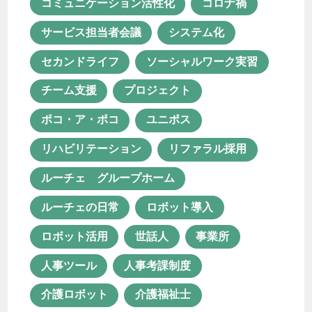
コミュニケーション活性化
コロナ禍
ルーチェの日常
ロボット導入
サービス担当者会議
システム化
ロボット活用
世話人
事業所
セカンドライフ
ソーシャルワーク実習
人事ツール
人事考課制度
チーム支援
プロジェクト
介護ロボット
介護福祉士
ポコ・ア・ポコ
ユニポス
仕事の醍醐味
余暇活動
保育士
リハビリテーション
リファラル採用
保育士資格が活かせる職業
ルーチェ グループホーム
保育所等訪問支援
働き方改革
ルーチェの日常
ロボット導入
働き甲斐
児童発達支援
ロボット活用
世話人
事業所
児童発達支援・放課後等デイサービス
人事ツール
人事考課制度
児童発達支援管理責任者
介護ロボット
介護福祉士
共同生活援助
医療×福祉