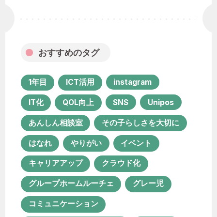
キャリアアップ
クラウド化
グループホームルーチェ
グレー児
コミュニケーション
おすすめのタグ
コミュニケーション活性化
コロナ禍
サービス担当者会議
システム化
1年目
ICT活用
instagram
セカンドライフ
IT化
QOL向上
SNS
Unipos
ソーシャルワーク実習
チーム支援
あんしん相談室
その子らしさを大切に
プロジェクト
ポコ・ア・ポコ
はなれ
やりがい
イベント
ユニポス
リハビリテーション
キャリアアップ
クラウド化
リファラル採用
グループホームルーチェ
グレー児
ルーチェ グループホーム
コミュニケーション