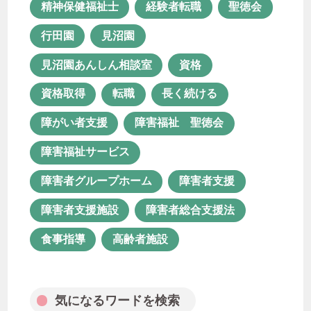
障害福祉 聖徳会
障害福祉サービス
精神保健福祉士
経験者転職
聖徳会
障害者グループホーム
障害者支援
行田園
見沼園
障害者支援施設
障害者総合支援法
見沼園あんしん相談室
資格
食事指導
高齢者施設
資格取得
転職
長く続ける
障がい者支援
障害福祉 聖徳会
障害福祉サービス
気になるワードを検索
障害者グループホーム
障害者支援
障害者支援施設
障害者総合支援法
食事指導
高齢者施設
月次アーカイブ
気になるワードを検索