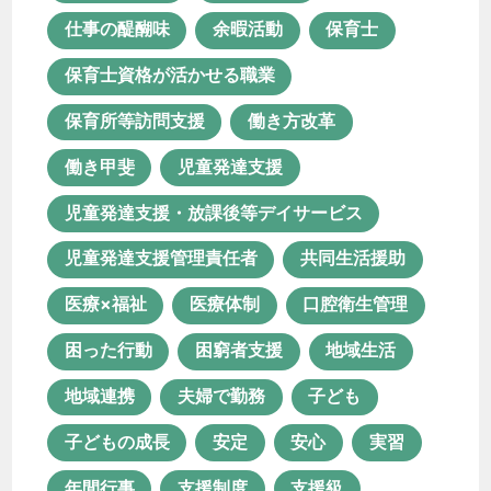
医療体制
口腔衛生管理
仕事の醍醐味
余暇活動
保育士
困った行動
困窮者支援
地域生活
保育士資格が活かせる職業
地域連携
夫婦で勤務
子ども
保育所等訪問支援
働き方改革
子どもの成長
安定
安心
働き甲斐
児童発達支援
実習
年間行事
支援制度
児童発達支援・放課後等デイサービス
支援級
放課後等デイサービス
児童発達支援管理責任者
共同生活援助
新卒
新棟
日中サービス支援型
医療×福祉
医療体制
口腔衛生管理
未経験
未経験転職
困った行動
困窮者支援
地域生活
栄養マネジメント
栄養管理
活動
地域連携
夫婦で勤務
子ども
特別支援学校
理学療法士
子どもの成長
安定
安心
実習
生活支援員
生産活動
療育
年間行事
支援制度
支援級