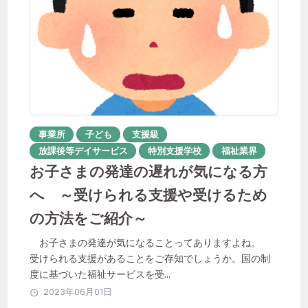
聖徳会
おすすめのタグ
事業所
子ども
支援級
放課後等デイサービス
特別支援学校
福祉業界
1年目
ICT活用
instagram
お子さまの発達の遅れが気になる方
へ ～受けられる支援や受けるため
IT化
QOL向上
SNS
Unipos
の方法をご紹介～
あんしん相談室
お子さまの発達が気になることってありますよね。
その子らしさを大切に
はなれ
受けられる支援があることをご存知でしょうか。国の制
度に基づいた福祉サービスを受...
やりがい
イベント
2023年06月01日