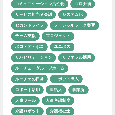
ルーチェの日常
ロボット導入
コミュニケーション活性化
コロナ禍
ロボット活用
世話人
事業所
サービス担当者会議
システム化
人事ツール
人事考課制度
セカンドライフ
ソーシャルワーク実習
介護ロボット
介護福祉士
チーム支援
プロジェクト
仕事の醍醐味
余暇活動
保育士
ポコ・ア・ポコ
ユニポス
保育士資格が活かせる職業
リハビリテーション
リファラル採用
保育所等訪問支援
働き方改革
ルーチェ グループホーム
働き甲斐
児童発達支援
ルーチェの日常
ロボット導入
児童発達支援・放課後等デイサービス
ロボット活用
世話人
事業所
児童発達支援管理責任者
人事ツール
人事考課制度
共同生活援助
医療×福祉
介護ロボット
介護福祉士