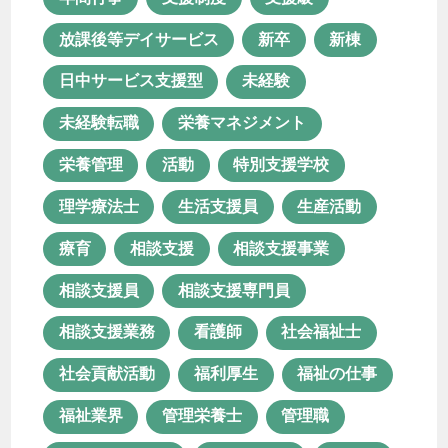
相談支援
相談支援事業
放課後等デイサービス
新卒
新棟
相談支援員
相談支援専門員
日中サービス支援型
未経験
相談支援業務
看護師
社会福祉士
未経験転職
栄養マネジメント
社会貢献活動
福利厚生
栄養管理
活動
特別支援学校
福祉の仕事
福祉業界
管理栄養士
理学療法士
生活支援員
生産活動
管理職
精神保健福祉士
療育
相談支援
相談支援事業
経験者転職
聖徳会
行田園
相談支援員
相談支援専門員
見沼園
見沼園あんしん相談室
相談支援業務
看護師
社会福祉士
資格
資格取得
転職
社会貢献活動
福利厚生
福祉の仕事
長く続ける
障がい者支援
福祉業界
管理栄養士
管理職