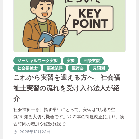
聖徳会
おすすめのタグ
ソーシャルワーク実習
実習
相談支援
社会福祉士
福祉業界
聖徳会
見沼園
1年目
ICT活用
instagram
これから実習を迎える方へ。社会福
祉士実習の流れを受け入れ法人が紹
IT化
QOL向上
SNS
Unipos
介
あんしん相談室
社会福祉士を目指す学生にとって、実習は“現場の空
その子らしさを大切に
はなれ
気”を知る大切な機会です。2021年の制度改正により、実
習時間の増加や複数施設で...
やりがい
イベント
2025年12月23日