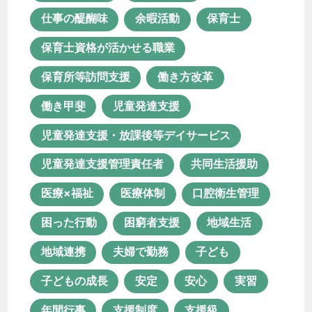
医療体制
口腔衛生管理
仕事の醍醐味
余暇活動
保育士
困った行動
困窮者支援
地域生活
保育士資格が活かせる職業
地域連携
夫婦で勤務
子ども
保育所等訪問支援
働き方改革
子どもの成長
安定
安心
働き甲斐
児童発達支援
実習
年間行事
支援制度
児童発達支援・放課後等デイサービス
支援級
放課後等デイサービス
児童発達支援管理責任者
共同生活援助
新卒
新棟
日中サービス支援型
医療×福祉
医療体制
口腔衛生管理
未経験
未経験転職
困った行動
困窮者支援
地域生活
栄養マネジメント
栄養管理
活動
地域連携
夫婦で勤務
子ども
特別支援学校
理学療法士
子どもの成長
安定
安心
実習
生活支援員
生産活動
療育
年間行事
支援制度
支援級