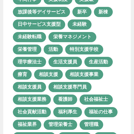
相談支援
相談支援事業
放課後等デイサービス
新卒
新棟
相談支援員
相談支援専門員
日中サービス支援型
未経験
相談支援業務
看護師
社会福祉士
未経験転職
栄養マネジメント
社会貢献活動
福利厚生
栄養管理
活動
特別支援学校
福祉の仕事
福祉業界
管理栄養士
理学療法士
生活支援員
生産活動
管理職
精神保健福祉士
療育
相談支援
相談支援事業
経験者転職
聖徳会
行田園
相談支援員
相談支援専門員
見沼園
見沼園あんしん相談室
相談支援業務
看護師
社会福祉士
資格
資格取得
転職
社会貢献活動
福利厚生
福祉の仕事
長く続ける
障がい者支援
福祉業界
管理栄養士
管理職