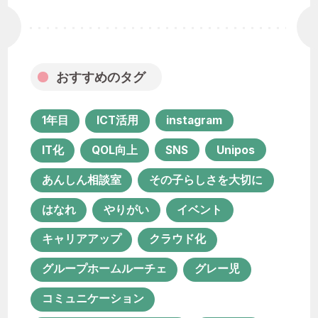
キャリアアップ
クラウド化
グループホームルーチェ
グレー児
コミュニケーション
おすすめのタグ
コミュニケーション活性化
コロナ禍
サービス担当者会議
システム化
1年目
ICT活用
instagram
セカンドライフ
IT化
QOL向上
SNS
Unipos
ソーシャルワーク実習
チーム支援
あんしん相談室
その子らしさを大切に
プロジェクト
ポコ・ア・ポコ
はなれ
やりがい
イベント
ユニポス
リハビリテーション
キャリアアップ
クラウド化
リファラル採用
グループホームルーチェ
グレー児
ルーチェ グループホーム
コミュニケーション