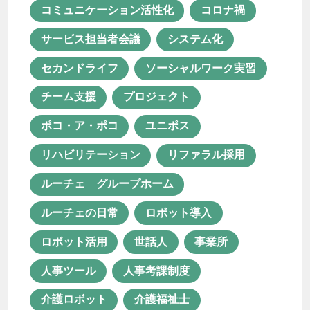
ルーチェの日常
ロボット導入
コミュニケーション活性化
コロナ禍
ロボット活用
世話人
事業所
サービス担当者会議
システム化
人事ツール
人事考課制度
セカンドライフ
ソーシャルワーク実習
介護ロボット
介護福祉士
チーム支援
プロジェクト
仕事の醍醐味
余暇活動
保育士
ポコ・ア・ポコ
ユニポス
保育士資格が活かせる職業
リハビリテーション
リファラル採用
保育所等訪問支援
働き方改革
ルーチェ グループホーム
働き甲斐
児童発達支援
ルーチェの日常
ロボット導入
児童発達支援・放課後等デイサービス
ロボット活用
世話人
事業所
児童発達支援管理責任者
人事ツール
人事考課制度
共同生活援助
医療×福祉
介護ロボット
介護福祉士