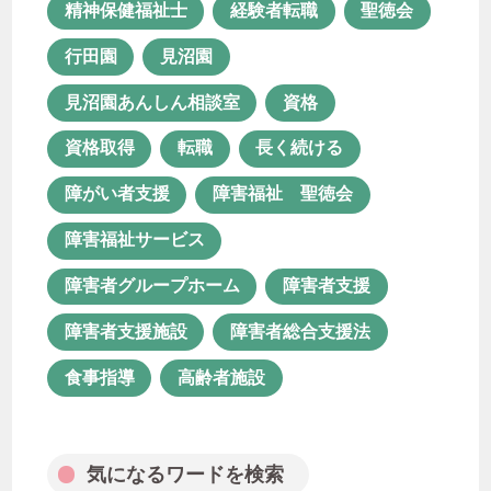
障害福祉 聖徳会
障害福祉サービス
精神保健福祉士
経験者転職
聖徳会
障害者グループホーム
障害者支援
行田園
見沼園
障害者支援施設
障害者総合支援法
見沼園あんしん相談室
資格
食事指導
高齢者施設
資格取得
転職
長く続ける
障がい者支援
障害福祉 聖徳会
障害福祉サービス
気になるワードを検索
障害者グループホーム
障害者支援
障害者支援施設
障害者総合支援法
食事指導
高齢者施設
月次アーカイブ
気になるワードを検索