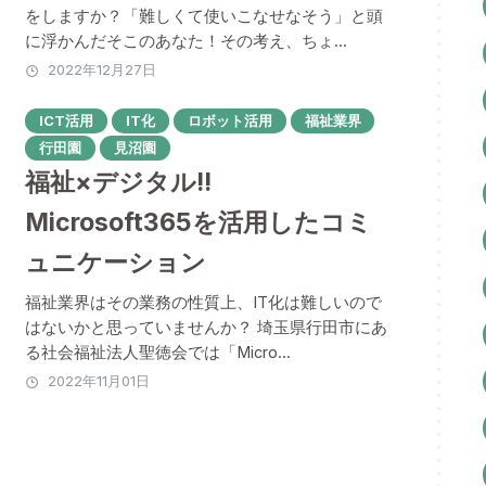
をしますか？「難しくて使いこなせなそう」と頭
に浮かんだそこのあなた！その考え、ちょ...
2022年12月27日
ICT活用
IT化
ロボット活用
福祉業界
行田園
見沼園
福祉×デジタル!!
Microsoft365を活用したコミ
ュニケーション
福祉業界はその業務の性質上、IT化は難しいので
はないかと思っていませんか？ 埼玉県行田市にあ
る社会福祉法人聖徳会では「Micro...
2022年11月01日