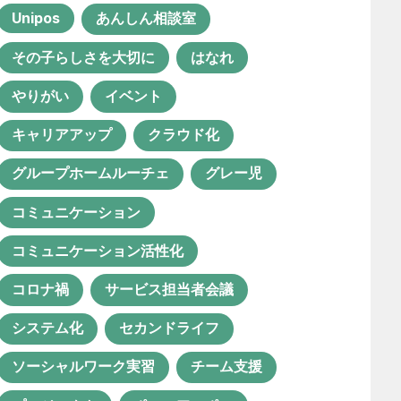
Unipos
あんしん相談室
聖徳会
その子らしさを大切に
はなれ
やりがい
イベント
おすすめのタグ
キャリアアップ
クラウド化
グループホームルーチェ
グレー児
1年目
ICT活用
instagram
コミュニケーション
IT化
QOL向上
SNS
コミュニケーション活性化
Unipos
あんしん相談室
コロナ禍
サービス担当者会議
その子らしさを大切に
はなれ
システム化
セカンドライフ
やりがい
イベント
ソーシャルワーク実習
チーム支援
キャリアアップ
クラウド化