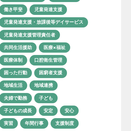
ルーチェ グループホーム
働き甲斐
児童発達支援
ルーチェの日常
ロボット導入
児童発達支援・放課後等デイサービス
ロボット活用
世話人
児童発達支援管理責任者
事業所
人事ツール
共同生活援助
医療×福祉
人事考課制度
介護ロボット
医療体制
口腔衛生管理
介護福祉士
仕事の醍醐味
困った行動
困窮者支援
余暇活動
保育士
地域生活
地域連携
保育士資格が活かせる職業
夫婦で勤務
子ども
保育所等訪問支援
働き方改革
子どもの成長
安定
安心
働き甲斐
児童発達支援
実習
年間行事
支援制度
児童発達支援・放課後等デイサービ