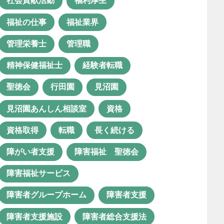
社会貢献活動
福利厚生
日中サービス支援型
未経験
福祉の仕事
福祉業界
未経験転職
栄養マネジメント
管理栄養士
管理職
栄養管理
活動
精神保健福祉士
経験者転職
特別支援学校
理学療法士
聖徳会
行田園
見沼園
生活支援員
生産活動
療育
見沼園あんしん相談室
資格
相談支援
相談支援事業
資格取得
転職
長く続ける
相談支援員
相談支援専門員
障がい者支援
障害福祉 聖徳会
相談支援業務
看護師
障害福祉サービス
社会福祉士
社会貢献活動
障害者グループホーム
障害者支援
福利厚生
福祉の仕事
障害者支援施設
障害者総合支援法