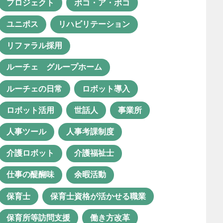
プロジェクト
ポコ・ア・ポコ
グループホームルーチェ
ユニポス
リハビリテーション
グレー児
コミュニケーション
リファラル採用
コミュニケーション活性化
ルーチェ グループホーム
コロナ禍
サービス担当者会議
ルーチェの日常
ロボット導入
システム化
セカンドライフ
ロボット活用
世話人
事業所
ソーシャルワーク実習
人事ツール
人事考課制度
チーム支援
プロジェクト
介護ロボット
介護福祉士
ポコ・ア・ポコ
ユニポス
仕事の醍醐味
余暇活動
リハビリテーション
保育士
保育士資格が活かせる職業
リファラル採用
保育所等訪問支援
働き方改革