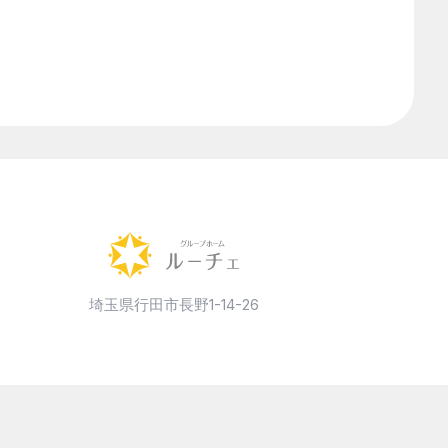
障害者総合支援法
食事指導
高齢者施設
気になるワードを検索
埼玉県行田市長野1-14-26
月次アーカイブ
月を選択