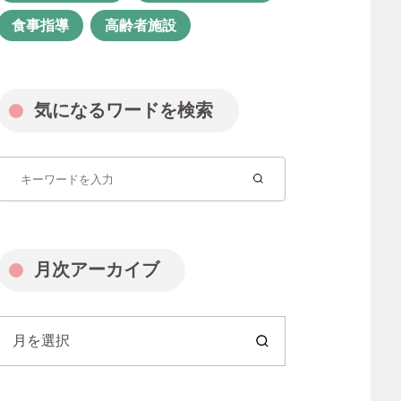
福祉業界
管理栄養士
食事指導
高齢者施設
管理職
精神保健福祉士
経験者転職
聖徳会
行田園
気になるワードを検索
見沼園
見沼園あんしん相談室
資格
資格取得
転職
長く続ける
障がい者支援
障害福祉 聖徳会
月次アーカイブ
障害福祉サービス
障害者グループホーム
月を選択
障害者支援
障害者支援施設