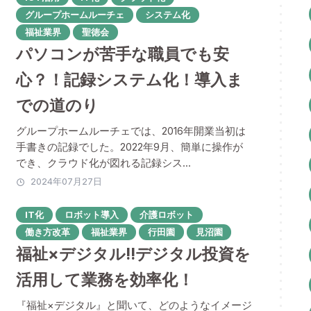
グループホームルーチェ
システム化
福祉業界
聖徳会
パソコンが苦手な職員でも安
心？！記録システム化！導入ま
での道のり
グループホームルーチェでは、2016年開業当初は
手書きの記録でした。2022年9月、簡単に操作が
でき、クラウド化が図れる記録シス...
2024年07月27日
IT化
ロボット導入
介護ロボット
働き方改革
福祉業界
行田園
見沼園
福祉×デジタル!!デジタル投資を
活用して業務を効率化！
『福祉×デジタル』と聞いて、どのようなイメージ