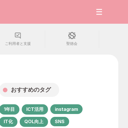
ご利用者と支援
聖徳会
最新の記事
人気の読みもの
会社・組織
おすすめのタグ
働き方・生き方
1年目
ICT活用
instagram
ご利用者と支援
IT化
QOL向上
SNS