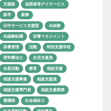
ス
支援級
放課後等デイサービス
児童発達支援管理責任者
新卒
新棟
共同生活援助
医療×福祉
日中サービス支援型
未経験
医療体制
口腔衛生管理
未経験転職
栄養マネジメント
困った行動
困窮者支援
栄養管理
活動
特別支援学校
地域生活
地域連携
理学療法士
生活支援員
夫婦で勤務
子ども
生産活動
療育
相談支援
子どもの成長
安定
安心
相談支援事業
相談支援員
実習
年間行事
支援制度
相談支援専門員
相談支援業務
支援級
放課後等デイサービス
看護師
社会福祉士
新卒
新棟