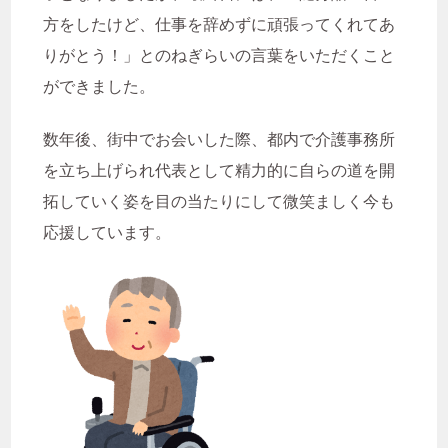
プロジェクト
ポコ・ア・ポコ
方をしたけど、仕事を辞めずに頑張ってくれてあ
りがとう！」とのねぎらいの言葉をいただくこと
ユニポス
リハビリテーション
ができました。
リファラル採用
数年後、街中でお会いした際、都内で介護事務所
ルーチェ グループホーム
を立ち上げられ代表として精力的に自らの道を開
ルーチェの日常
ロボット導入
拓していく姿を目の当たりにして微笑ましく今も
ロボット活用
世話人
事業所
応援しています。
人事ツール
人事考課制度
介護ロボット
介護福祉士
仕事の醍醐味
余暇活動
保育士
保育士資格が活かせる職業
保育所等訪問支援
働き方改革