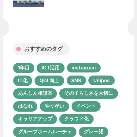
おすすめのタグ
1年目
ICT活用
instagram
IT化
QOL向上
SNS
Unipos
あんしん相談室
その子らしさを大切に
はなれ
やりがい
イベント
キャリアアップ
クラウド化
グループホームルーチェ
グレー児