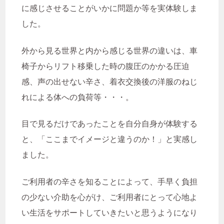
新卒
新棟
日中サービス支援型
に感じさせることがいかに問題か等を実体験しま
した。
未経験
未経験転職
栄養マネジメント
栄養管理
活動
外から見る世界と内から感じる世界の違いは、車
特別支援学校
理学療法士
椅子からリフト移乗した時の腹圧のかかる圧迫
感、声の出せない辛さ、着衣交換後の洋服のねじ
生活支援員
生産活動
療育
れによる体への負荷等・・・。
相談支援
相談支援事業
目で見るだけであったことを自分自身が体験する
相談支援員
相談支援専門員
と、「ここまでイメージと違うのか！」と実感し
相談支援業務
看護師
社会福祉士
ました。
社会貢献活動
福利厚生
ご利用者の辛さを知ることによって、手早く負担
福祉の仕事
福祉業界
管理栄養士
の少ない介助を心がけ、ご利用者にとって心地よ
管理職
精神保健福祉士
い生活をサポートしていきたいと思うようになり