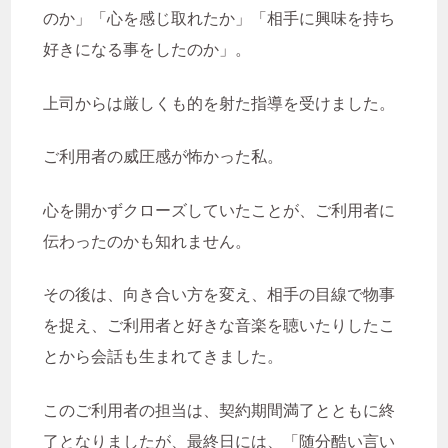
IT化
QOL向上
SNS
Unipos
のか」「心を感じ取れたか」「相手に興味を持ち
好きになる事をしたのか」。
あんしん相談室
その子らしさを大切に
はなれ
上司からは厳しくも的を射た指導を受けました。
やりがい
イベント
ご利用者の威圧感が怖かった私。
キャリアアップ
クラウド化
心を開かずクローズしていたことが、ご利用者に
グループホームルーチェ
グレー児
伝わったのかも知れません。
コミュニケーション
その後は、向き合い方を変え、相手の目線で物事
コミュニケーション活性化
コロナ禍
を捉え、ご利用者と好きな音楽を聴いたりしたこ
サービス担当者会議
システム化
とから会話も生まれてきました。
セカンドライフ
このご利用者の担当は、契約期間満了とともに終
ソーシャルワーク実習
チーム支援
了となりましたが、最終日には、「随分酷い言い