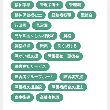
福祉業界
管理栄養士
管理職
精神保健福祉士
経験者転職
聖徳会
行田園
見沼園
見沼園あんしん相談室
資格
資格取得
転職
長く続ける
障がい者支援
障害福祉 聖徳会
障害福祉サービス
障害者グループホーム
障害者支援
障害者支援施設
障害者総合支援法
食事指導
高齢者施設