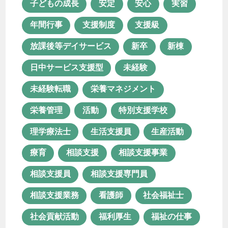
子どもの成長
安定
安心
実習
年間行事
支援制度
支援級
放課後等デイサービス
新卒
新棟
日中サービス支援型
未経験
未経験転職
栄養マネジメント
栄養管理
活動
特別支援学校
理学療法士
生活支援員
生産活動
療育
相談支援
相談支援事業
相談支援員
相談支援専門員
相談支援業務
看護師
社会福祉士
社会貢献活動
福利厚生
福祉の仕事