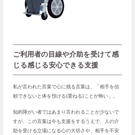
働き甲斐
児童発達支援
児童発達支援・放課後等デイサービス
児童発達支援管理責任者
共同生活援助
医療×福祉
ご利用者の目線や介助を受けて感
医療体制
口腔衛生管理
じる感じる安心できる支援
困った行動
困窮者支援
地域生活
地域連携
夫婦で勤務
子ども
私が言われた言葉で心に残る言葉は、「相手を信
頼できないと体を預ける(委ねる)ことが怖い」。
子どもの成長
安定
安心
実習
年間行事
支援制度
知的障がい者ではあまり言われることが少ないで
すが、この言葉は今も支援をするうえで、人の介
支援級
放課後等デイサービス
助を受ける立場になる心の大切さや、相手を不安