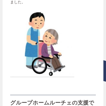
ました。
経験者転職
聖徳会
行田園
見沼園
見沼園あんしん相談室
資格
資格取得
転職
長く続ける
障がい者支援
障害福祉 聖徳会
障害福祉サービス
障害者グループホーム
障害者支援
障害者支援施設
障害者総合支援法
食事指導
高齢者施設
気になるワードを検索
グループホームルーチェの支援で